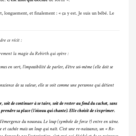
t, longuement, et finalement : « ça y est. Je suis un bébé. Le
re ce récit :
irement la magie du Rebirth qui opère :
es en vert, l’impossibilité de parler, d’être soi-même (elle doit se
onscience de sa valeur, elle se voit comme une personne qui détient
r, soit de continuer à se taire, soit de rester au fond du cachot, sans
e prendre sa place (l’oiseau qui chante). Elle choisit de s’exp
rimer.
 d’émergence du nouveau. Le loup (symbole de force ?) entre en scène.
se et cachée mais un loup qui naît. C’est une re-naissance, un « Re-