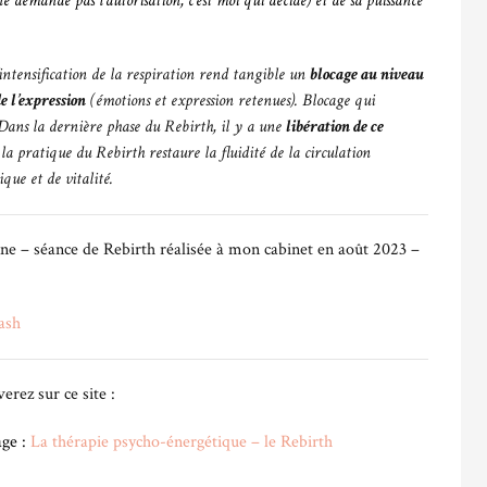
 ne demande pas l’autorisation, c’est moi qui décide) et de sa puissance
intensification de la respiration rend tangible un
blocage au niveau
de l’expression
(émotions et expression retenues). Blocage qui
 Dans la dernière phase du Rebirth, il y a une
libération de ce
 la pratique du Rebirth restaure la fluidité de la circulation
que et de vitalité.
onne – séance de Rebirth réalisée à mon cabinet en août 2023 –
ash
erez sur ce site :
age :
La thérapie psycho-énergétique – le Rebirth