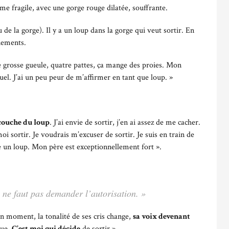
mme fragile, avec une gorge rouge dilatée, souffrante.
u de la gorge). Il y a un loup dans la gorge qui veut sortir. En
gnements.
ne grosse gueule, quatre pattes, ça mange des proies. Mon
ruel. J’ai un peu peur de m’affirmer en tant que loup. »
couche du loup
. J’ai envie de sortir, j’en ai assez de me cacher.
i sortir. Je voudrais m’excuser de sortir. Je suis en train de
re un loup. Mon père est exceptionnellement fort ».
l ne faut pas demander l’autorisation. »
n moment, la tonalité de ses cris change,
sa voix devenant
que.
C’est moi qui décide
de sortir ».