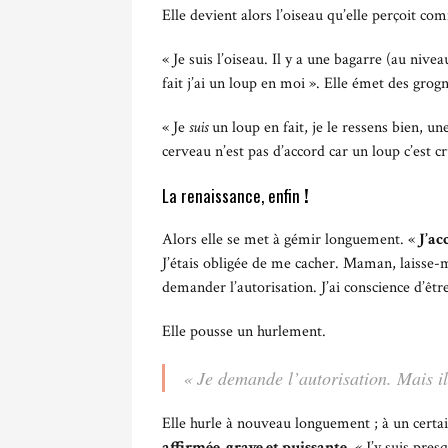
Elle devient alors l’oiseau qu’elle perçoit co
« Je suis l’oiseau. Il y a une bagarre (au nivea
fait j’ai un loup en moi ». Elle émet des gro
« Je
suis
un loup en fait, je le ressens bien, u
cerveau n’est pas d’accord car un loup c’est c
La renaissance, enfin
!
Alors elle se met à gémir longuement. «
J’ac
J’étais obligée de me cacher. Maman, laisse-mo
demander l’autorisation. J’ai conscience d’êt
Elle pousse un hurlement.
« Je demande l’autorisation. Mais
i
Elle hurle à nouveau longuement ; à un certai
affirmée, grave et puissante
. « J’y suis pres