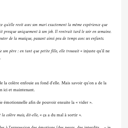
nce qu’elle revit avec son mari exactement la même expérience que
ait presque uniquement à son job. Il rentrait tard le soir en semaine.
outer de la musique, passant ainsi peu de temps avec ses enfants.
 son père : en tant que petite fille, elle trouvait
« injuste qu’il ne
.
de la colère enfouie au fond d‘elle. Mais savoir qu’on a de la
n ici et maintenant.
rgie émotionnelle afin de pouvoir ensuite la « vider ».
 la colère mais, dit-elle,
« ça a du mal à sortir »
.
les à l’expression des émotions (des peurs, des interdits… – je