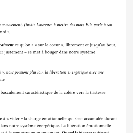
 le mouvement, j’invite Laurence à mettre des mots. Elle parle à son
moi »
.
raiment
ce qu’on a « sur le coeur », librement et jusqu’au bout,
eur justement – se met à bouger dans notre système
 », nous poussons plus loin la libération énergétique avec une
rive.
basculement caractéristique de la colère vers la tristesse.
 à « vider » la charge émotionnelle qui s’est accumulée durant
 dans notre système énergétique. La libération émotionnelle
ée et à la remettre en mouvement.
Quand le blocage se dissout,