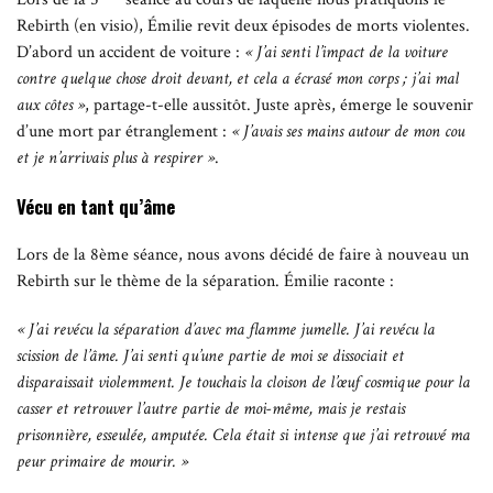
Rebirth (en visio), Émilie revit deux épisodes de morts violentes.
D’abord un accident de voiture :
« J’ai senti l’impact de la voiture
contre quelque chose droit devant, et cela a écrasé mon corps ; j’ai mal
aux côtes »
, partage-t-elle aussitôt. Juste après, émerge le souvenir
d’une mort par étranglement :
« J’avais ses mains autour de mon cou
et je n’arrivais plus à respirer »
.
Vécu en tant qu’âme
Lors de la 8ème séance, nous avons décidé de faire à nouveau un
Rebirth sur le thème de la séparation. Émilie raconte :
« J’ai revécu la séparation d’avec ma flamme jumelle. J’ai revécu la
scission de l’âme. J’ai senti qu’une partie de moi se dissociait et
disparaissait violemment. Je touchais la cloison de l’œuf cosmique pour la
casser et retrouver l’autre partie de moi-même, mais je restais
prisonnière, esseulée, amputée. Cela était si intense que j’ai retrouvé ma
peur primaire de mourir. »