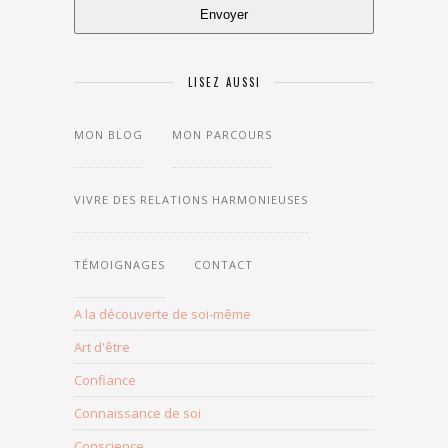
Envoyer
LISEZ AUSSI
MON BLOG
MON PARCOURS
LES
THÈMES
DU
BLOG
VIVRE DES RELATIONS HARMONIEUSES
TÉMOIGNAGES
CONTACT
A la découverte de soi-même
Art d'être
Confiance
Connaissance de soi
Conscience