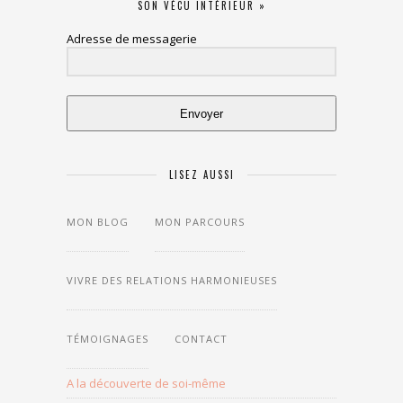
SON VÉCU INTÉRIEUR »
Adresse de messagerie
Envoyer
LISEZ AUSSI
MON BLOG
MON PARCOURS
LES
THÈMES
DU
BLOG
VIVRE DES RELATIONS HARMONIEUSES
TÉMOIGNAGES
CONTACT
A la découverte de soi-même